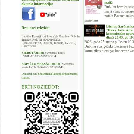
maijā
aktuālā informācija:
Dubultu baznīcā sest
maijā visas novakare
notika Baznīcu nakt
pasākums
Lūcijas Garūtas ka
Draudzes rekvizīti
"Dievs, Tava zeme
komunistisko upur
Latvijas Evaņģēliski luteriskās Baznīcas
Dubultu
dienā 25.03. pl. 19
draudze Reģ. Nr. 90000106272,
2026. gada 25. martā pulksten 19.
Baznīcas iela 13, Dubulti, Jūrmala, LV-2015,
Dubultu evaņģēliski luteriskajā baz
t. 67755807
kormūzikas piemiņas koncertā skan
ZIEDOTĀJIEM:
Swedbank
konts
LV81HABA0551018959634
KAPSĒTU
MAKSĀJUMIEM
Swedbank
konts LV66HABA0551035565140
Draudzei nav
Sabiedriskā labuma organizācijas
statuss
ĒRTI NOZIEDOT: