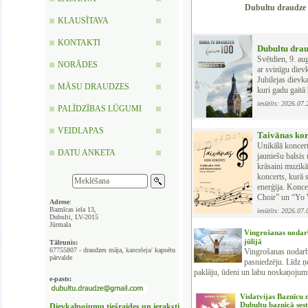
Dubultu draudze i
KLAUSĪTAVA
KONTAKTI
Dubultu drau
Svētdien, 9. au
NORĀDES
ar svinīgu diev
Jubilejas dievka
MĀSU DRAUDZES
kuri gadu gaitā
iesūtīts: 2026.07
PALĪDZĪBAS LŪGUMI
VEIDLAPAS
Taivānas koru
Unikālā koncert
DATU ANKETA
jauniešu balsis
krāsaini muzikā
koncerts, kurā 
enerģija. Konce
Choir” un “Yo 
Adrese
:
Baznīcas iela 13,
iesūtīts: 2026.07
Dubulti, LV-2015
Jūrmala
Vingrošanas nodar
jūlijā
Tālrunis:
67755807 - draudzes māja,
kanceleja/
kapsētu
Vingrošanas nodarb
pārvalde
pasniedzēju. Līdz
paklāju, ūdeni un labu noskaņojum
e-pasts:
Vislatvijas Baznīcu 
Dubultu baznīcā sest
Dievkalpojumu tiešraides un ieraksti,