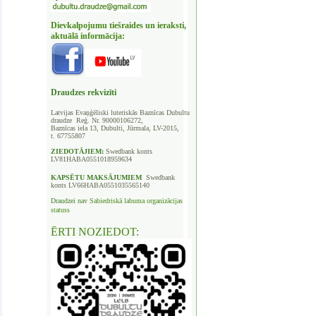
Dievkalpojumu tiešraides un ieraksti,
aktuālā informācija:
Draudzes rekvizīti
Latvijas Evaņģēliski luteriskās Baznīcas
Dubultu
draudze Reģ. Nr. 90000106272,
Baznīcas iela 13, Dubulti, Jūrmala, LV-2015,
t. 67755807
ZIEDOTĀJIEM:
Swedbank
konts
LV81HABA0551018959634
KAPSĒTU
MAKSĀJUMIEM
Swedbank
konts LV66HABA0551035565140
Draudzei nav
Sabiedriskā labuma organizācijas
statuss
ĒRTI NOZIEDOT: