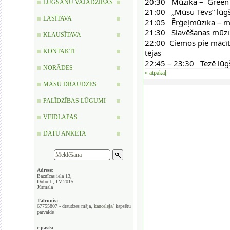
20:30   Mūzika –  Green 
LŪGŠANU VAJADZĪBAS
21:00   „Mūsu Tēvs” lūg
LASĪTAVA
21:05   Ērģeļmūzika – m
21:30   Slavēšanas mūzik
KLAUSĪTAVA
22:00  Ciemos pie mācīt
tējas
KONTAKTI
22:45 – 23:30   Tezē lūg
NORĀDES
« atpakaļ
MĀSU DRAUDZES
PALĪDZĪBAS LŪGUMI
VEIDLAPAS
DATU ANKETA
Adrese
:
Baznīcas iela 13,
Dubulti, LV-2015
Jūrmala
Tālrunis:
67755807 - draudzes māja,
kanceleja/
kapsētu
pārvalde
e-pasts: