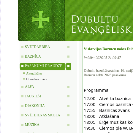
SVĒTDARBĪBA
Vislatvijas Baznīcu nakts Dub
BAZNĪCA
iesūtīts: 2026.05.21 09:47
PASĀKUMI DRAUDZĒ
Dubultu baznīcā sestdien, 16. maij
Aktualitātes
Baznīcu nakts 2026 pasākums
Draudzes dzīve
ALFA
Programmā:
JAUNIEŠI
12:00   Atvērta baznīca
17:00   Ciemos baznīcā
DIAKONIJA
17:55   Baznīcas zvans 
18:00   Atklāšana  
SVĒTDIENAS SKOLA
18:05   Ērģeļmūzikas ko
MŪZIKA
19:30   Ciemos pie W. Bo