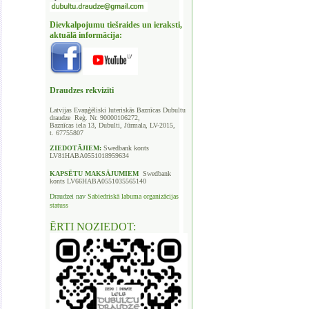
Dievkalpojumu tiešraides un ieraksti,
aktuālā informācija:
Draudzes rekvizīti
Latvijas Evaņģēliski luteriskās Baznīcas
Dubultu
draudze Reģ. Nr. 90000106272,
Baznīcas iela 13, Dubulti, Jūrmala, LV-2015,
t. 67755807
ZIEDOTĀJIEM:
Swedbank
konts
LV81HABA0551018959634
KAPSĒTU
MAKSĀJUMIEM
Swedbank
konts LV66HABA0551035565140
Draudzei nav
Sabiedriskā labuma organizācijas
statuss
ĒRTI NOZIEDOT: