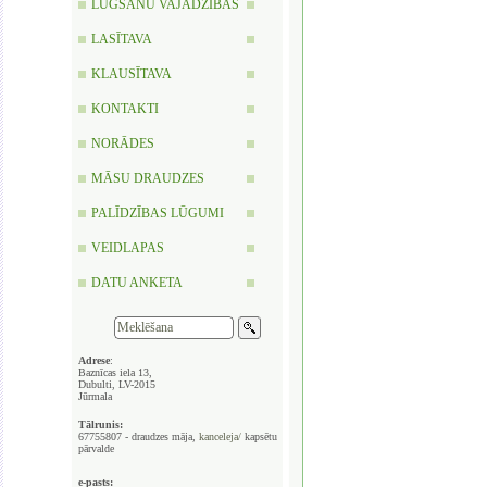
LŪGŠANU VAJADZĪBAS
LASĪTAVA
KLAUSĪTAVA
KONTAKTI
NORĀDES
MĀSU DRAUDZES
PALĪDZĪBAS LŪGUMI
VEIDLAPAS
DATU ANKETA
Adrese
:
Baznīcas iela 13,
Dubulti, LV-2015
Jūrmala
Tālrunis:
67755807 - draudzes māja,
kanceleja/
kapsētu
pārvalde
e-pasts: