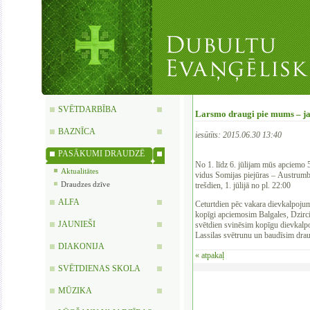
SVĒTDARBĪBA
Larsmo draugi pie mums – ja
BAZNĪCA
iesūtīts: 2015.06.30 13:40
PASĀKUMI DRAUDZĒ
No 1. līdz 6. jūlijam mūs apciemo 
Aktualitātes
vidus Somijas piejūras – Austrumb
Draudzes dzīve
trešdien, 1. jūlijā no pl. 22:00
ALFA
Ceturtdien pēc vakara dievkalpojum
kopīgi apciemosim Balgales, Dzirc
JAUNIEŠI
svētdien svinēsim kopīgu dievkal
Lassilas svētrunu un baudīsim dra
DIAKONIJA
« atpakaļ
SVĒTDIENAS SKOLA
MŪZIKA