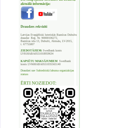
aktuālā informācija:
Draudzes rekvizīti
Latvijas Evaņģēliski luteriskās Baznīcas
Dubultu
draudze Reģ. Nr. 90000106272,
Baznīcas iela 13, Dubulti, Jūrmala, LV-2015,
t. 67755807
ZIEDOTĀJIEM:
Swedbank
konts
LV81HABA0551018959634
KAPSĒTU
MAKSĀJUMIEM
Swedbank
konts LV66HABA0551035565140
Draudzei nav
Sabiedriskā labuma organizācijas
statuss
ĒRTI NOZIEDOT: