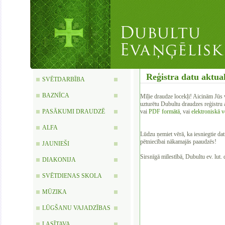
Reģistra datu aktua
SVĒTDARBĪBA
BAZNĪCA
Mīļie draudze locekļi! A
icinām Jūs v
uzturētu Dubultu draudzes reģistru 
PASĀKUMI DRAUDZĒ
vai
PDF formātā
, vai
elektroniskā v
ALFA
Lūdzu ņemiet vērā, ka
iesniegtie dat
pētniecībai nākamajās paaudzēs!
JAUNIEŠI
Sirsnīgā mīlestībā, Dubultu ev. lut
DIAKONIJA
SVĒTDIENAS SKOLA
MŪZIKA
LŪGŠANU VAJADZĪBAS
LASĪTAVA