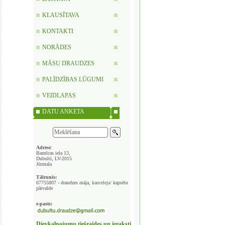
KLAUSĪTAVA
KONTAKTI
NORĀDES
MĀSU DRAUDZES
PALĪDZĪBAS LŪGUMI
VEIDLAPAS
DATU ANKETA
Adrese
:
Baznīcas iela 13,
Dubulti, LV-2015
Jūrmala
Tālrunis:
67755807 - draudzes māja,
kanceleja/
kapsētu
pārvalde
e-pasts:
Dievkalpojumu tiešraides un ieraksti,