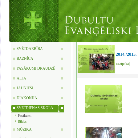
SVĒTDARBĪBA
2014./2015.
BAZNĪCA
««atpakaļ
PASĀKUMI DRAUDZĒ
ALFA
JAUNIEŠI
DIAKONIJA
SVĒTDIENAS SKOLA
Pasākumi
Bildes
MŪZIKA