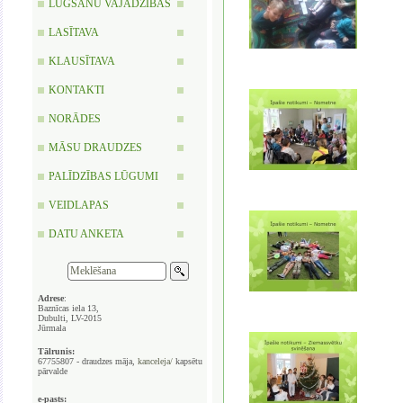
LŪGŠANU VAJADZĪBAS
LASĪTAVA
KLAUSĪTAVA
KONTAKTI
NORĀDES
MĀSU DRAUDZES
PALĪDZĪBAS LŪGUMI
VEIDLAPAS
DATU ANKETA
Adrese
:
Baznīcas iela 13,
Dubulti, LV-2015
Jūrmala
Tālrunis:
67755807 - draudzes māja,
kanceleja/
kapsētu
pārvalde
e-pasts: