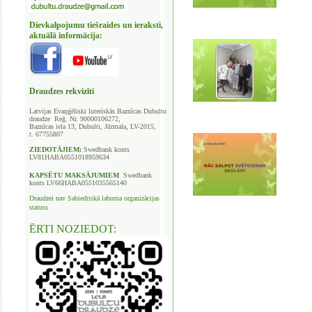
Dievkalpojumu tiešraides un ieraksti,
aktuālā informācija:
Draudzes rekvizīti
Latvijas Evaņģēliski luteriskās Baznīcas
Dubultu
draudze Reģ. Nr. 90000106272,
Baznīcas iela 13, Dubulti, Jūrmala, LV-2015,
t. 67755807
ZIEDOTĀJIEM:
Swedbank
konts
LV81HABA0551018959634
KAPSĒTU
MAKSĀJUMIEM
Swedbank
konts LV66HABA0551035565140
Draudzei nav
Sabiedriskā labuma organizācijas
statuss
ĒRTI NOZIEDOT: