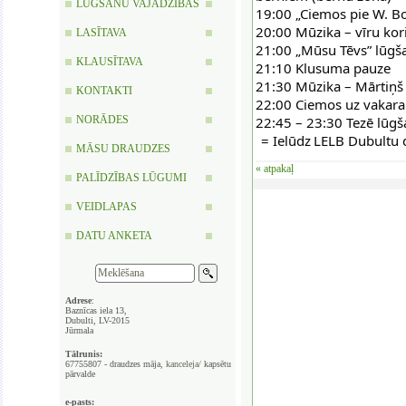
LŪGŠANU VAJADZĪBAS
19:00 „Ciemos pie W. Bo
20:00 Mūzika – vīru kori
LASĪTAVA
21:00 „Mūsu Tēvs” lūgšana
KLAUSĪTAVA
21:10 Klusuma pauze
21:30 Mūzika – Mārtiņš
KONTAKTI
22:00 Ciemos uz vakara 
NORĀDES
22:45 – 23:30 Tezē lūgš
= Ielūdz
LELB Dubultu 
MĀSU DRAUDZES
« atpakaļ
PALĪDZĪBAS LŪGUMI
VEIDLAPAS
DATU ANKETA
Adrese
:
Baznīcas iela 13,
Dubulti, LV-2015
Jūrmala
Tālrunis:
67755807 - draudzes māja,
kanceleja/
kapsētu
pārvalde
e-pasts: