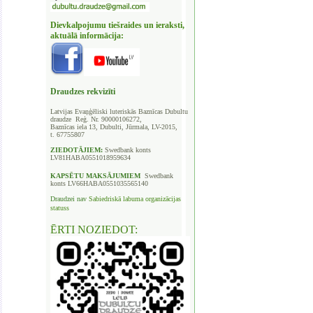
Dievkalpojumu tiešraides un ieraksti,
aktuālā informācija:
Draudzes rekvizīti
Latvijas Evaņģēliski luteriskās Baznīcas
Dubultu
draudze Reģ. Nr. 90000106272,
Baznīcas iela 13, Dubulti, Jūrmala, LV-2015,
t. 67755807
ZIEDOTĀJIEM:
Swedbank
konts
LV81HABA0551018959634
KAPSĒTU
MAKSĀJUMIEM
Swedbank
konts LV66HABA0551035565140
Draudzei nav
Sabiedriskā labuma organizācijas
statuss
ĒRTI NOZIEDOT: