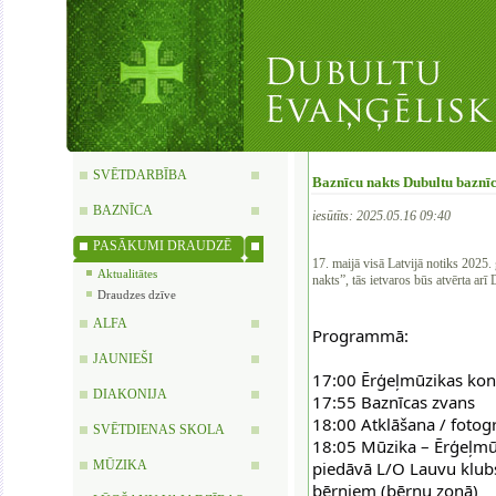
SVĒTDARBĪBA
Baznīcu nakts Dubultu baznīc
BAZNĪCA
iesūtīts: 2025.05.16 09:40
PASĀKUMI DRAUDZĒ
17. maijā visā Latvijā notiks 2025
Aktualitātes
nakts”, tās ietvaros būs atvērta arī 
Draudzes dzīve
ALFA
Programmā:
JAUNIEŠI
17:00 Ērģeļmūzikas konc
DIAKONIJA
17:55 Baznīcas zvans
18:00 Atklāšana / fotogr
SVĒTDIENAS SKOLA
18:05 Mūzika – Ērģeļmū
MŪZIKA
piedāvā L/O Lauvu klubs
bērniem (bērnu zonā)